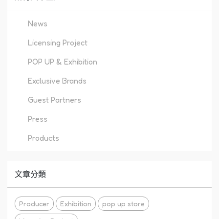
News
Licensing Project
POP UP & Exhibition
Exclusive Brands
Guest Partners
Press
Products
文章分類
Producer
Exhibition
pop up store