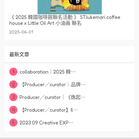
《 2025 韓國咖啡館聯名活動 》 ST.lukemari coffee
house x Little Oil Art 小油画 聯名
2025-06-01
最新文章
1
collaboration｜2025 韓⋯
2
【Producer／curator｜品牌⋯
3
Producer／curator｜《逸起⋯
4
【Producer／curator】Il⋯
5
2023.09 Creative EXP⋯