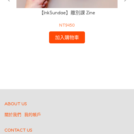
【InkSundae】離別課 Zine
NT$450
加入購物車
일어
【
ABOUT US
關於我們
我的帳戶
CONTACT US