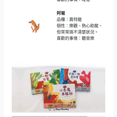
阿菊
品種：異特龍
個性：樂觀、熱心助龍，
但常常搞不清楚狀況。
喜歡的事情：聽音樂