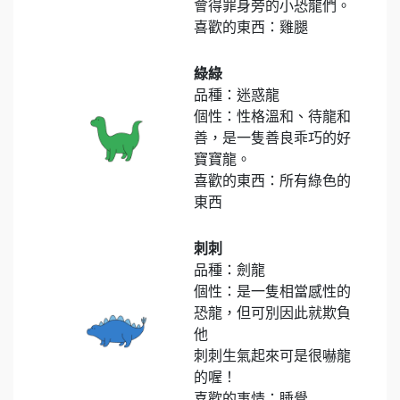
會得罪身旁的小恐龍們。
喜歡的東西：雞腿
綠綠
品種：迷惑龍
個性：性格溫和、待龍和
善，是一隻善良乖巧的好
寶寶龍。
喜歡的東西：所有綠色的
東西
刺刺
品種：劍龍
個性：是一隻相當感性的
恐龍，但可別因此就欺負
他
刺刺生氣起來可是很嚇龍
的喔！
喜歡的事情：睡覺